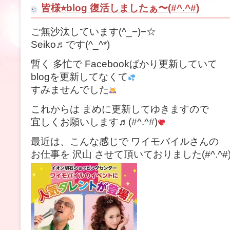
皆様⭐︎blog 復活しましたぁ〜(#^.^#)
ご無沙汰しています(^_−)−☆
Seiko♬です(^_^*)
暫く 多忙で Facebookばかり更新していて
blogを更新してなくて
すみませんでした
これからは まめに更新してゆきますので
宜しくお願いします♬(#^.^#)
最近は、こんな感じで ワイモバイルさんの
お仕事を 沢山 させて頂いておりました(#^.^#