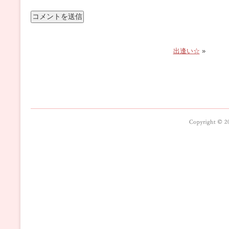
出逢い☆
»